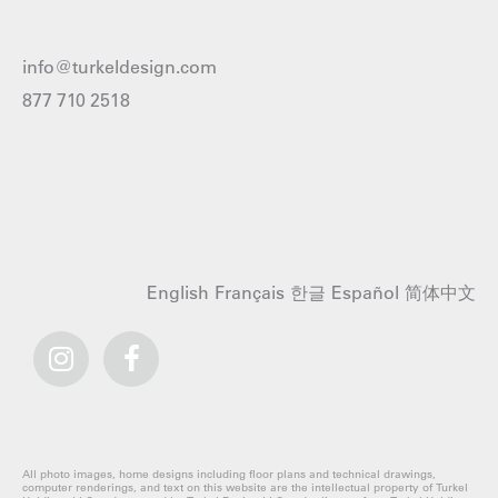
info@turkeldesign.com
877 710 2518
English
Français
한글
Español
简体中文
All photo images, home designs including floor plans and technical drawings,
computer renderings, and text on this website are the intellectual property of Turkel