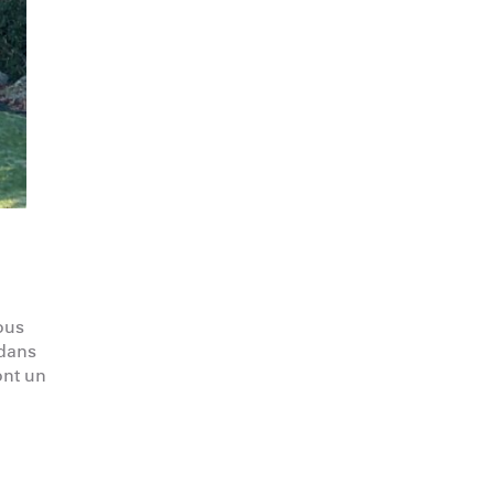
ous
 dans
ont un