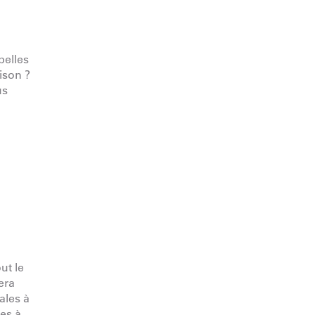
belles
ison ?
us
ut le
era
ales à
ses à