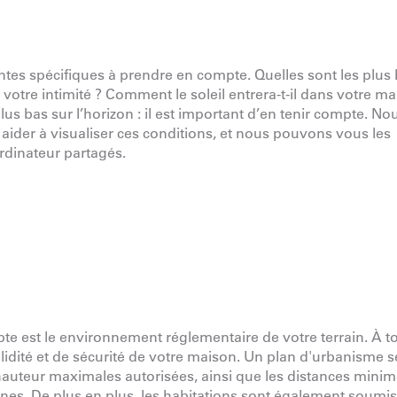
intes spécifiques à prendre en compte. Quelles sont les plus 
votre intimité ? Comment le soleil entrera-t-il dans votre ma
st plus bas sur l’horizon : il est important d’en tenir compte. No
der à visualiser ces conditions, et nous pouvons vous les
rdinateur partagés.
te est le
environnement réglementaire
de votre terrain. À to
idité et de sécurité de votre maison. Un plan d'urbanisme s
 hauteur maximales autorisées, ainsi que les distances minim
sines. De plus en plus, les habitations sont également soumi