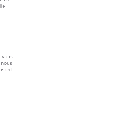
lle
i vous
, nous
esprit