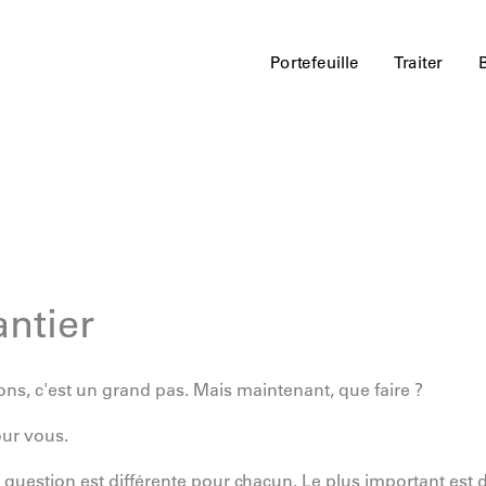
Portefeuille
Traiter
ntier
ons, c'est un grand pas. Mais maintenant, que faire ?
our vous.
te question est différente pour chacun. Le plus important est 