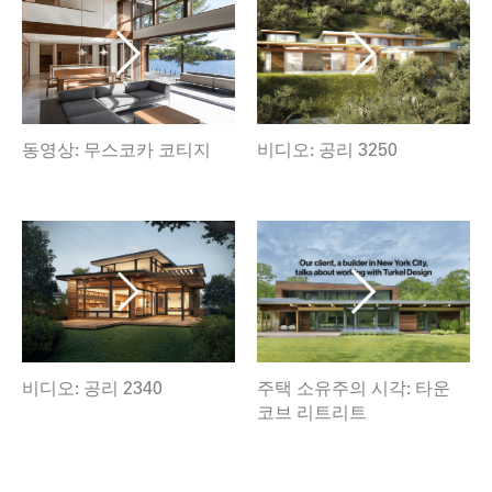
동영상: 무스코카 코티지
비디오: 공리 3250
비디오: 공리 2340
주택 소유주의 시각: 타운
코브 리트리트