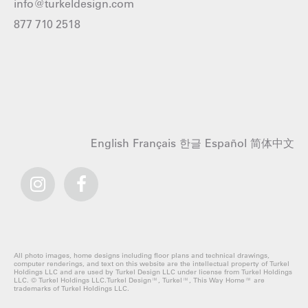
info@turkeldesign.com
877 710 2518
English
Français
한글
Español
简体中文
All photo images, home designs including floor plans and technical drawings,
computer renderings, and text on this website are the intellectual property of Turkel
Holdings LLC and are used by Turkel Design LLC under license from Turkel Holdings
LLC. © Turkel Holdings LLC.Turkel Design™, Turkel™, This Way Home™ are
trademarks of Turkel Holdings LLC.